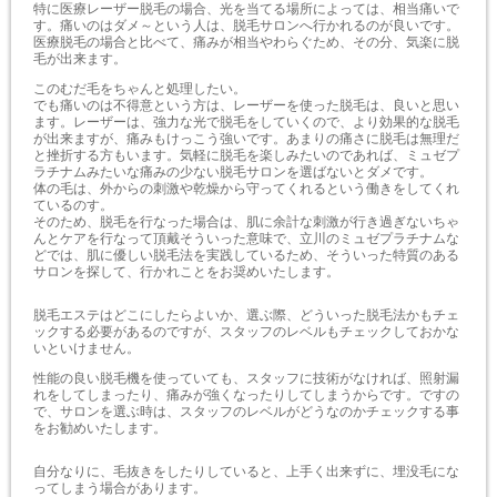
特に医療レーザー脱毛の場合、光を当てる場所によっては、相当痛いで
す。痛いのはダメ～という人は、脱毛サロンへ行かれるのが良いです。
医療脱毛の場合と比べて、痛みが相当やわらぐため、その分、気楽に脱
毛が出来ます。
このむだ毛をちゃんと処理したい。
でも痛いのは不得意という方は、レーザーを使った脱毛は、良いと思い
ます。レーザーは、強力な光で脱毛をしていくので、より効果的な脱毛
が出来ますが、痛みもけっこう強いです。あまりの痛さに脱毛は無理だ
と挫折する方もいます。気軽に脱毛を楽しみたいのであれば、ミュゼプ
ラチナムみたいな痛みの少ない脱毛サロンを選ばないとダメです。
体の毛は、外からの刺激や乾燥から守ってくれるという働きをしてくれ
ているのす。
そのため、脱毛を行なった場合は、肌に余計な刺激が行き過ぎないちゃ
んとケアを行なって頂戴そういった意味で、立川のミュゼプラチナムな
どでは、肌に優しい脱毛法を実践しているため、そういった特質のある
サロンを探して、行かれことをお奨めいたします。
脱毛エステはどこにしたらよいか、選ぶ際、どういった脱毛法かもチェ
ックする必要があるのですが、スタッフのレベルもチェックしておかな
いといけません。
性能の良い脱毛機を使っていても、スタッフに技術がなければ、照射漏
れをしてしまったり、痛みが強くなったりしてしまうからです。ですの
で、サロンを選ぶ時は、スタッフのレベルがどうなのかチェックする事
をお勧めいたします。
自分なりに、毛抜きをしたりしていると、上手く出来ずに、埋没毛にな
ってしまう場合があります。