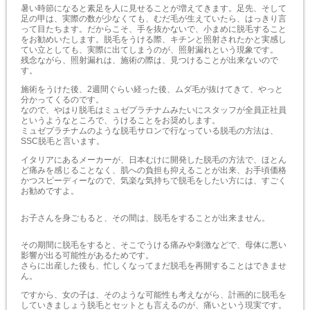
暑い時節になると素足を人に見せることが増えてきます。足先、そして
足の甲は、実際の数が少なくても、むだ毛が生えていたら、はっきり言
って目たちます。だからこそ、手を抜かないで、小まめに脱毛すること
をお勧めいたします。脱毛をうける際、キチンと照射されたかと実感し
てい立としても、実際に出てしまうのが、照射漏れという現象です。
残念ながら、照射漏れは、施術の際は、見つけることが出来ないので
す。
施術をうけた後、2週間ぐらい経った後、ムダ毛が抜けてきて、やっと
分かってくるのです。
なので、やはり脱毛はミュゼプラチナムみたいにスタッフが全員正社員
というようなところで、うけることをお奨めします。
ミュゼプラチナムのような脱毛サロンで行なっている脱毛の方法は、
SSC脱毛と言います。
イタリアにあるメーカーが、日本むけに開発した脱毛の方法で、ほとん
ど痛みを感じることなく、肌への負担も抑えることが出来、お手頃価格
かつスピーディーなので、気楽な気持ちで脱毛をしたい方には、すごく
お勧めですよ。
お子さんを身ごもると、その間は、脱毛をすることが出来ません。
その期間に脱毛をすると、そこでうける痛みや刺激などで、母体に悪い
影響が出る可能性があるためです。
さらに出産した後も、忙しくなってまだ脱毛を再開することはできませ
ん。
ですから、女の子は、そのような可能性も考えながら、計画的に脱毛を
していきましょう脱毛とセットとも言えるのが、痛いという現実です。